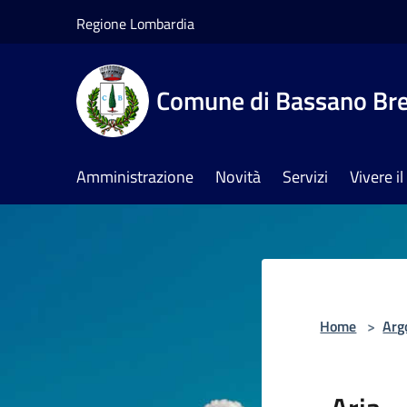
Salta al contenuto principale
Regione Lombardia
Comune di Bassano Br
Amministrazione
Novità
Servizi
Vivere 
Home
>
Arg