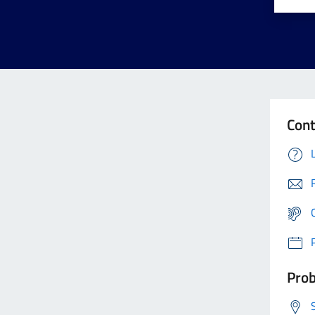
Cont
Prob