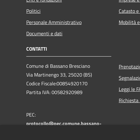
Politici
Catasto e
Personale Amministrativo
Mobilità e
Documenti e dati
CONTATTI
Comune di Bassano Bresciano
Prenotaz
Via Martinengo 33, 25020 (BS)
Segnalazi
Codice Fiscale:00854920170
Leggi le 
Partita IVA: 00582920989
Richiesta
PEC:
protocollo@pec.comune.bassano-
bresciano.bs.it