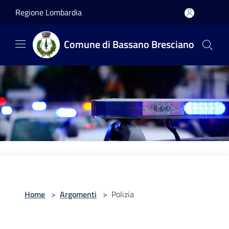
Salta al contenuto principale
Regione Lombardia
Comune di Bassano Bresciano
Home
>
Argomenti
>
Polizia