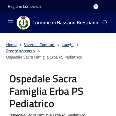
Salta al contenuto principale
Regione Lombardia
Comune di Bassano Bresciano
Home
>
Vivere il Comune
>
Luoghi
>
Pronto soccorso
>
Ospedale Sacra Famiglia Erba PS Pediatrico
Ospedale Sacra
Famiglia Erba PS
Pediatrico
Ospedale Sacra Famiglia Erba PS Pediatrico