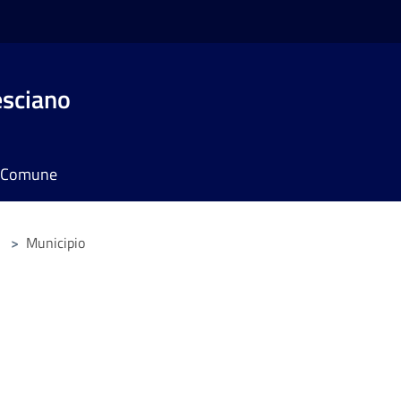
esciano
il Comune
>
Municipio