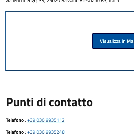
Via Martinengo, 33, 25020 Bassano Bresciano BS, Italia
Visualizza in M
Punti di contatto
Telefono
:
+39 030 9935112
Telefono
:
+39 030 9935248