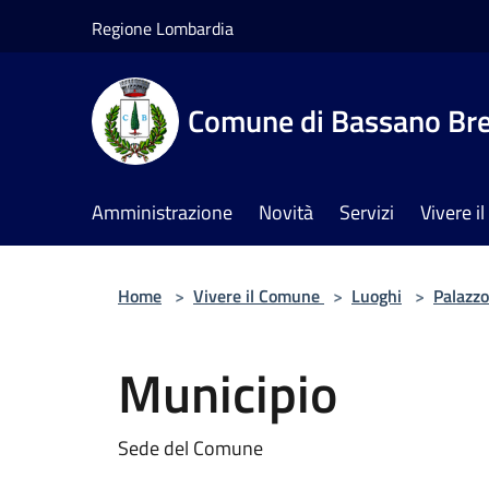
Salta al contenuto principale
Regione Lombardia
Comune di Bassano Br
Amministrazione
Novità
Servizi
Vivere 
Home
>
Vivere il Comune
>
Luoghi
>
Palazzo
Municipio
Sede del Comune