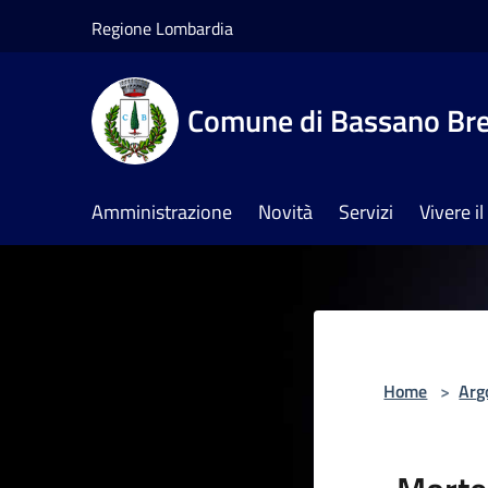
Salta al contenuto principale
Regione Lombardia
Comune di Bassano Br
Amministrazione
Novità
Servizi
Vivere 
Home
>
Arg