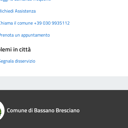
Richiedi Assistenza
Chiama il comune +39 030 9935112
Prenota un appuntamento
lemi in città
Segnala disservizio
Comune di Bassano Bresciano