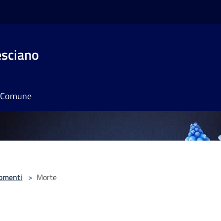
esciano
il Comune
omenti
>
Morte