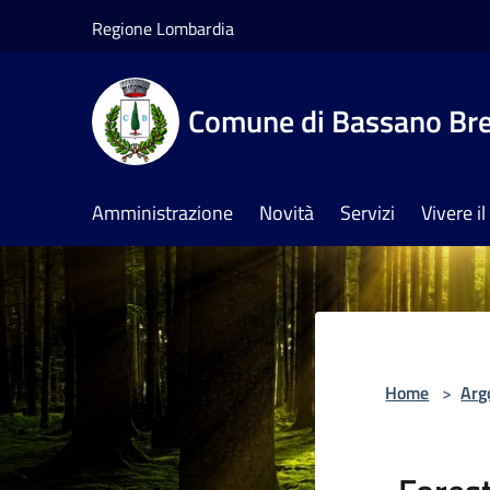
Salta al contenuto principale
Regione Lombardia
Comune di Bassano Br
Amministrazione
Novità
Servizi
Vivere 
Home
>
Arg