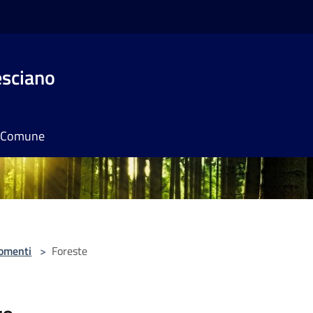
esciano
il Comune
omenti
>
Foreste