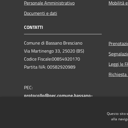
Personale Amministrativo
Mobilità e
Documenti e dati
CONTATTI
Comune di Bassano Bresciano
Prenotaz
Via Martinengo 33, 25020 (BS)
Segnalazi
Codice Fiscale:00854920170
Leggi le 
Partita IVA: 00582920989
Richiesta
PEC:
protocollo@pec.comune.bassano-
bresciano.bs.it
Centralino Unico: +39 030 9935112
Questo sito 
alla navig