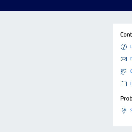
Cont
Prob