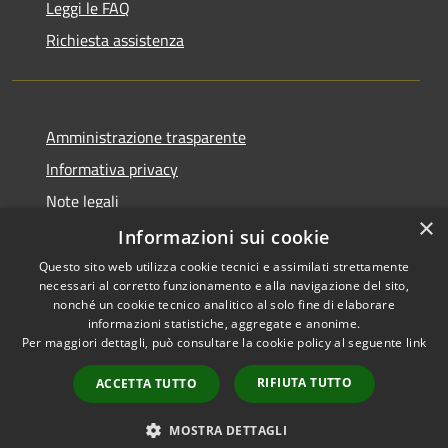
Leggi le FAQ
Richiesta assistenza
Amministrazione trasparente
Informativa privacy
Note legali
×
Dichiarazione di accessibilità
Informazioni sui cookie
Questo sito web utilizza cookie tecnici e assimilati strettamente
necessari al corretto funzionamento e alla navigazione del sito,
nonché un cookie tecnico analitico al solo fine di elaborare
informazioni statistiche, aggregate e anonime.
RSS
Copyright © 2026 • Comune di
Per maggiori dettagli, può consultare la cookie policy al seguente
link
Accessibilità
Bassano Bresciano • Powered
Privacy
Municipium
Accesso
by
•
RIFIUTA TUTTO
ACCETTA TUTTO
Cookie
redazione
Mappa del sito
MOSTRA DETTAGLI