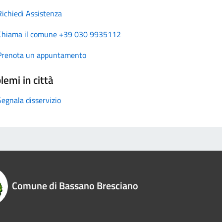
Richiedi Assistenza
Chiama il comune +39 030 9935112
Prenota un appuntamento
lemi in città
Segnala disservizio
Comune di Bassano Bresciano