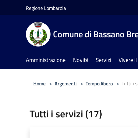
Salta al contenuto principale
Regione Lombardia
Comune di Bassano Br
Amministrazione
Novità
Servizi
Vivere 
Home
>
Argomenti
>
Tempo libero
>
Tutti i 
Tutti i servizi (17)