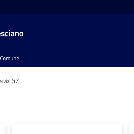
esciano
il Comune
servizi (17)