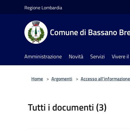
Salta al contenuto principale
Regione Lombardia
Comune di Bassano Br
Amministrazione
Novità
Servizi
Vivere 
Home
>
Argomenti
>
Accesso all'informazione
Tutti i documenti (3)