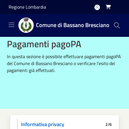
Salta al contenuto principale
Regione Lombardia

Comune di Bassano Bresciano
Pagamenti pagoPA
In questa sezione è possibile effettuare pagamenti pagoPA
del Comune di Bassano Bresciano o verificare l’esito dei
pagamenti già effettuati.
Informativa privacy
2/6
Scegli il pagamento
Dati anagrafici
Paga
Riepilogo