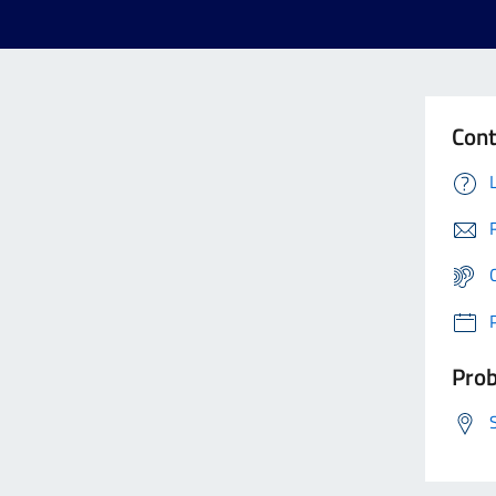
Cont
Prob