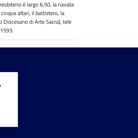
presbiterio è largo 6,50, la navata
nque altari, il battistero, la
eo Diocesano di Arte Sacra), tele
 1593.
?