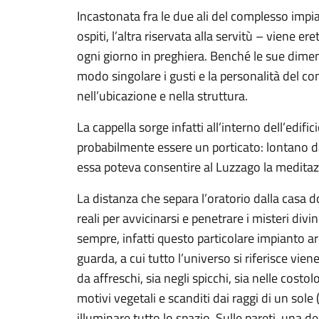
Incastonata fra le due ali del complesso impian
ospiti, l’altra riservata alla servitù – viene ere
ogni giorno in preghiera. Benché le sue dimens
modo singolare i gusti e la personalità del c
nell’ubicazione e nella struttura.
La cappella sorge infatti all’interno dell’edi
probabilmente essere un porticato: lontano da
essa poteva consentire al Luzzago la meditazi
La distanza che separa l’oratorio dalla casa 
reali per avvicinarsi e penetrare i misteri divi
sempre, infatti questo particolare impianto arc
guarda, a cui tutto l’universo si riferisce vie
da affreschi, sia negli spicchi, sia nelle costo
motivi vegetali e scanditi dai raggi di un sole 
illuminare tutto lo spazio. Sulle pareti, una d