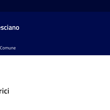
esciano
il Comune
ici