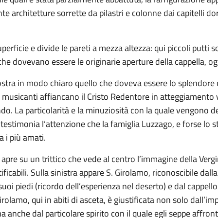
e architetture sorrette da pilastri e colonne dai capitelli dora
erficie e divide le pareti a mezza altezza: qui piccoli putti 
he dovevano essere le originarie aperture della cappella, og
stra in modo chiaro quello che doveva essere lo splendore o
i musicanti affiancano il Cristo Redentore in atteggiamento 
. La particolarità e la minuziosità con la quale vengono desc
 testimonia l’attenzione che la famiglia Luzzago, e forse lo
 i più amati.
apre su un trittico che vede al centro l’immagine della Vergi
ificabili. Sulla sinistra appare S. Girolamo, riconoscibile dal
i suoi piedi (ricordo dell’esperienza nel deserto) e dal cappell
irolamo, qui in abiti di asceta, è giustificata non solo dall’im
nche dal particolare spirito con il quale egli seppe affrontar