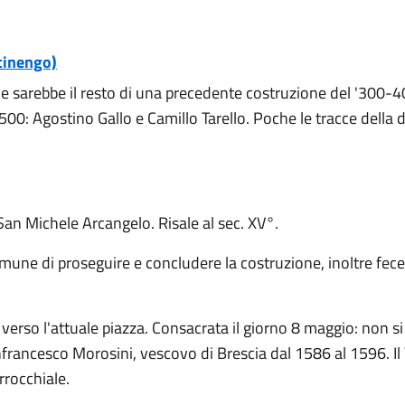
tinengo)
le sarebbe il resto di una precedente costruzione del '300-40
'500: Agostino Gallo e Camillo Tarello. Poche le tracce della 
 San Michele Arcangelo. Risale al sec. XV°.
ne di proseguire e concludere la costruzione, inoltre fece
ri verso l'attuale piazza. Consacrata il giorno 8 maggio: non 
nfrancesco Morosini, vescovo di Brescia dal 1586 al 1596. I
rrocchiale.