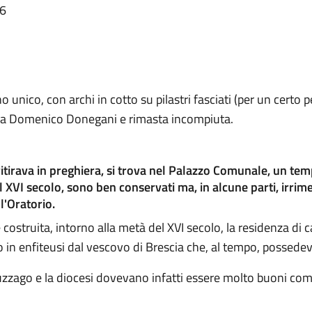
46
 unico, con archi in cotto su pilastri fasciati (per un certo pe
ta da Domenico Donegani e rimasta incompiuta.
itirava in preghiera, si trova nel Palazzo Comunale, un tem
al XVI secolo, sono ben conservati ma, in alcune parti, irrim
l'Oratorio.
e costruita, intorno alla metà del XVI secolo, la residenza d
 o in enfiteusi dal vescovo di Brescia che, al tempo, possede
 Luzzago e la diocesi dovevano infatti essere molto buoni co