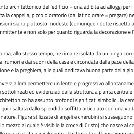
to architettonico dell’edificio – una adibita ad alloggi per i
tta la cappella, piccolo oratorio (dal latino orare = pregare) ne
ioni siano piuttosto modeste (comunque ridotte rispetto a qu
ommittente e non solo per quanto riguarda la decorazione e 
ficio ma, allo stesso tempo, ne rimane isolata da un lungo co
i rumori e dai suoni della casa e circondata dalla pace della
one e la preghiera, alle quali dedicava buona parte della gio
doveva allora permettere un lento e progressivo allontanamen
ni sottolineati ed evidenziati dalla struttura a pianta central
hitettonico ha assunto profondi significati simbolici: la centra
ne qui risaltata dallo splendido soffitto articolato con una vo
lonature. Figure stilizzate di angeli e cherubini si susseguono
(in mezzo al quale è visibile la croce di Cristo) che nasce al c
elle quali è stata parzialmente abbattuta, la raffigurazione 