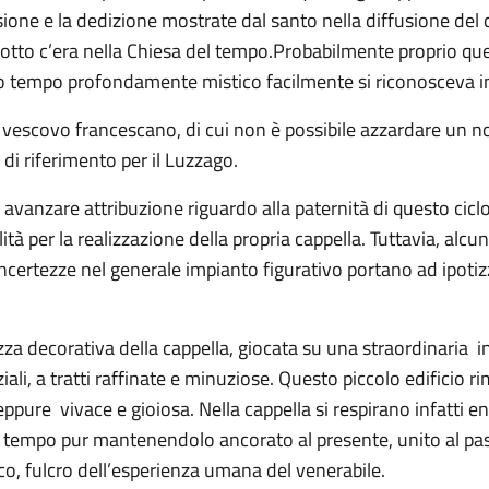
ione e la dedizione mostrate dal santo nella diffusione del
rrotto c’era nella Chiesa del tempo.Probabilmente proprio ques
esso tempo profondamente mistico facilmente si riconosceva i
 un vescovo francescano, di cui non è possibile azzardare un 
di riferimento per il Luzzago.
e avanzare attribuzione riguardo alla paternità di questo cicl
tà per la realizzazione della propria cappella. Tuttavia, alcun
incertezze nel generale impianto figurativo portano ad ipotiz
za decorativa della cappella, giocata su una straordinaria in
iali, a tratti raffinate e minuziose. Questo piccolo edificio r
 eppure vivace e gioiosa. Nella cappella si respirano infatti 
 nel tempo pur mantenendolo ancorato al presente, unito al pas
o, fulcro dell’esperienza umana del venerabile.