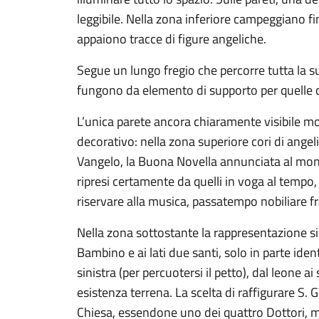
leggibile. Nella zona inferiore campeggiano fint
appaiono tracce di figure angeliche.
Segue un lungo fregio che percorre tutta la sup
fungono da elemento di supporto per quelle c
L’unica parete ancora chiaramente visibile mo
decorativo: nella zona superiore cori di angel
Vangelo, la Buona Novella annunciata al mondo
ripresi certamente da quelli in voga al tempo,
riservare alla musica, passatempo nobiliare fra
Nella zona sottostante la rappresentazione si 
Bambino e ai lati due santi, solo in parte ident
sinistra (per percuotersi il petto), dal leone a
esistenza terrena. La scelta di raffigurare S. G
Chiesa, essendone uno dei quattro Dottori, ma a