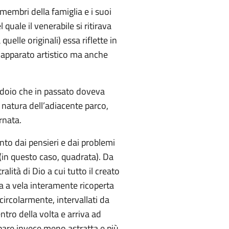
 membri della famiglia e i suoi
l quale il venerabile si ritirava
elle originali) essa riflette in
l’apparato artistico ma anche
rridoio che in passato doveva
 natura dell’adiacente parco,
rnata.
to dai pensieri e dai problemi
e (in questo caso, quadrata). Da
lità di Dio a cui tutto il creato
lta a vela interamente ricoperta
 circolarmente, intervallati da
entro della volta e arriva ad
appare invece meno astratta e più