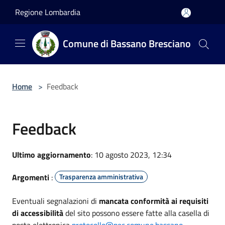
Salta al contenuto principale
Regione Lombardia
Comune di Bassano Bresciano
Home
>
Feedback
Feedback
Ultimo aggiornamento
: 10 agosto 2023, 12:34
Argomenti
:
Trasparenza amministrativa
Eventuali segnalazioni di
mancata conformità ai requisiti
di accessibilità
del sito possono essere fatte alla casella di
posta elettronica
protocollo@pec.comune.bassano-